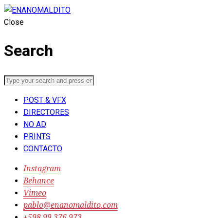
Close
Search
POST & VFX
DIRECTORES
NO AD
PRINTS
CONTACTO
Instagram
Behance
Vimeo
pablo@enanomaldito.com
‭+598 99 376 973‬