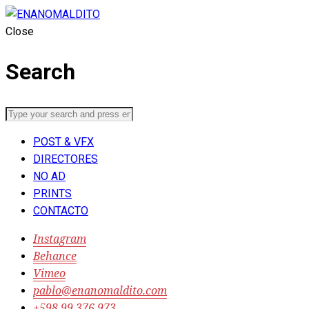
Close
Search
POST & VFX
DIRECTORES
NO AD
PRINTS
CONTACTO
Instagram
Behance
Vimeo
pablo@enanomaldito.com
‭+598 99 376 973‬