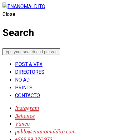
Close
Search
POST & VFX
DIRECTORES
NO AD
PRINTS
CONTACTO
Instagram
Behance
Vimeo
pablo@enanomaldito.com
‭+598 99 376 973‬